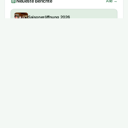
Neueste Berichte
Alle →
Saisoneröffnung 2026
18. April 2026
Generalversammlung 2026
30. März 2026
Arbeitseinsatz zur Saisonvorbereitung
07. März 2026
Lust auf ein Match?